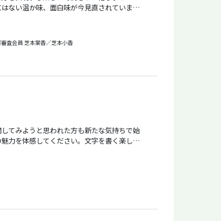
にはない温か味、面白味が今見直されていま
学びながら自分らしさを表現する創作の楽しさ
出品、競書誌もあります。
展審査会員
芝本棠香／芝本小香
開してみようと思われた方も新たな気持ちで始
の魅力を体感してください。文字を書く楽しさ
みませんか。