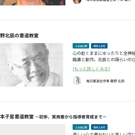
野北辰の書道教室
入会金必要
常時入会可
心の赴くままにゆったりと全神
臨書と創作。北辰との語らいの
書道展への出品も鍛錬します。
[もっと詳しくみる]
毎日書道会参事
藤野 北辰
本子星書道教室
－初歩、実用書から指導者育成まで－
入会金必要
常時入会可
楽しい心で書かないと楽しい字に