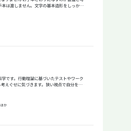
る、離すという基本法則があります。個々の字の
人の個性を生かした造形、創作に発展します。
ントの人は真似から抜けられず、創作できませ
。何が
何を表現しているのかを感じ取ってほしい」と
「作品」をつくり出す喜びも味わえるように指
作、個展の作品指導などを通じて、書の指導者も
る考えぐせに気づきます。狭い視点で自分をみ
応能力が低下します。 自己肯定感を高
ために、より楽しい脚本をプロデュースしてい
 ほか