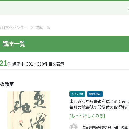
毎日文化センター
講座一覧
講座一覧
21
件 講座中 301～310件目を表示
の教室
入会金必要
常時入会可
楽しみながら書道をはじめてみま
毎月の競書誌で段級位の取得も可
を広げましょう。
[もっと詳しくみる]
毎日書道展審査会員
中田 紅風