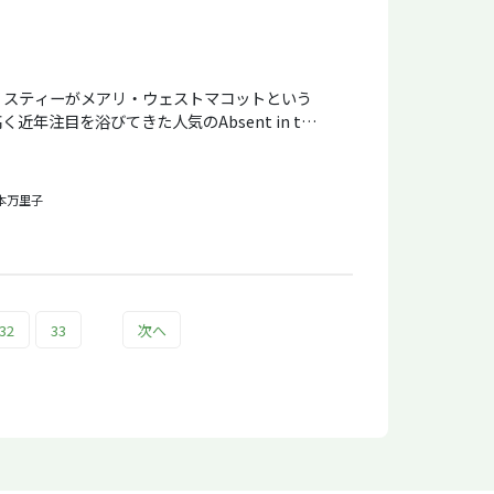
リスティーがメアリ・ウェストマコットという
年注目を浴びてきた人気のAbsent in the
主人公はエルキュール・ポアロでもミス・マープル
す女性で夫を支え子供たちを立派に育て上げ理
ています。娘の見舞いに訪れた異国の地の帰り
本万里子
会い話をするうちに、ふと、自分の人生は自分
のかと疑問を持ち始めます。足止めされた砂漠
っていくうちに、理想と思っている人生は、た
人生ではなかったのか…真実から目をそらして
いきます。 殺人も起こらず探偵も登場しませ
作品だけあって、真実が徐々に浮かび上がって
32
33
次へ
スペンスにあふれています。クリスティーが本
と思います。 読みやすい小説です。原文を味
照らし合わせながら楽しんで読みましょう。