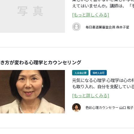
えてはいませんか。講師は、 「手本は渡しません。文字の基本造形をしっかり
教えます。楷書には点画をつけ
[もっと詳しくみる]
法則をマスターすることでその
ところが手本で習うと99パーセ
毎日書道展審査会員
森本子星
ん」と、基本の大事さを説きます。 「書を見る楽しさも分かってほしい
書いてあるかではなく、書家が
も語ります。 基礎的な漢字、かな、硬筆、近代詩文書および実用書まで幅広く
楽しく学習します。自分の創作
導します。また、公募展の出展
き方が変わる心理学とカウンセリング
養成します。
入会金必要
常時入会可
元気になる心理学 心理学は心の科学です。行動理論に基づいたテストやワーク
も取り入れ、自分を支配してい
ると、心のエネルギーが弱まり、現実対
[もっと詳しくみる]
め、自分の人生を大事に生きる
きましょう。 講師:色彩心理カウンセラー 山口和子（写真） 臨床心理カウン
色彩心理カウンセラー
山口 和子
セラー 島村美和子