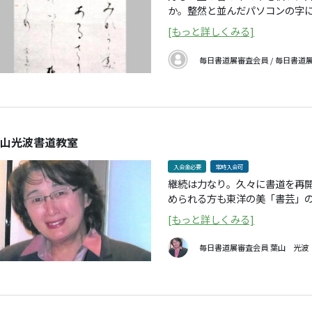
か。整然と並んだパソコンの字
す。楷書、行書、草書の古典を
[もっと詳しくみる]
を体験しましょう。公募展への
毎日書道展審査会員 / 毎日書道
山光波書道教室
入会金必要
常時入会可
継続は力なり。久々に書道を再
められる方も東洋の美「書芸」
と共に深遠な書の世界に触れて
[もっと詳しくみる]
毎日書道展審査会員
葉山 光波