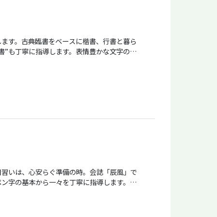
します。古典臨書をベースに楷書、行書と暮ら
書”も丁寧に指導します。表情豊かな文字の魅
目習いは、心安らぐ準備の時。会誌「辰風」で
ペン字の基本から一々を丁寧に指導します。書
れられるかも。