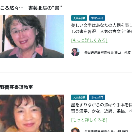
ころ悠々… 書藝北辰の“書”
入会金必要
常時入会可
美しい文字はあなたの人柄を表
しの書を習得。人気の古文字“篆
力に触れるひとときを…。
[もっと詳しくみる]
毎日書道展審査会員
葉山 光波
野蘭芬書道教室
入会金必要
常時入会可
墨をすりながらの法帖や手本を
習う漢字、かな、近詩、条幅、
の奥義「気韻生動」にやがて触
[もっと詳しくみる]
毎日書道展審査会員
中野 蘭芬