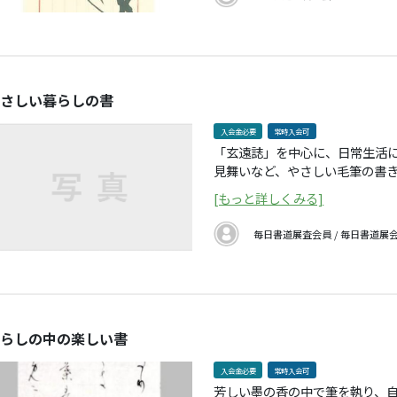
さしい暮らしの書
入会金必要
常時入会可
「玄遠誌」を中心に、日常生活
見舞いなど、やさしい毛筆の書
ます。各曜日とも年齢に関係な
[もっと詳しくみる]
に上級を目指す方など希望に応
毎日書道展査会員 / 毎日書道展
らしの中の楽しい書
入会金必要
常時入会可
芳しい墨の香の中で筆を執り、