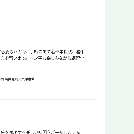
に必要なハガキ、手紙のあて名や年賀状、暑中
き方を習います。ペン字も楽しみながら練習でき
く、それぞれ自分のペースで練習できます。さら
じて十分な指導をします。
会員
崎井恵風／東原春城
自分を表現する楽しい時間をご一緒しません