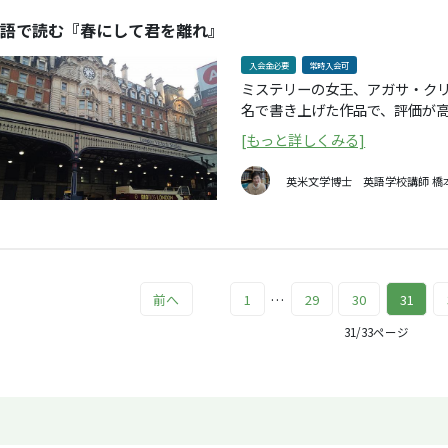
語で読む『春にして君を離れ』
入会金必要
常時入会可
ミステリーの女王、アガサ・ク
名で書き上げた作品で、評価が高く近
Springを読んでいきます。 
[もっと詳しくみる]
でもなく、ロンドン郊外に暮ら
想の家庭を築いてきたと自負し
英米文学博士 英語学校講師
橋
に、偶然女学生時代の友人と出
が思っているような人生だった
で過去を振り返り、記憶をたど
だ自分が見たいように見ていた
いたのではないか…と思い始めて
んが、さすがにクリスティーの
…
前へ
1
29
30
31
いく過程には、ミステリー感サ
31/33ページ
当に書きたかった一作ではないか
わい、読み手それぞれの思いと