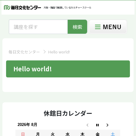
大阪・梅田で開講しているカルチャースクール
検索
毎日文化センター
Hello world!
Hello world!
休館日カレンダー
2026年 8月
日
月
火
水
木
金
土