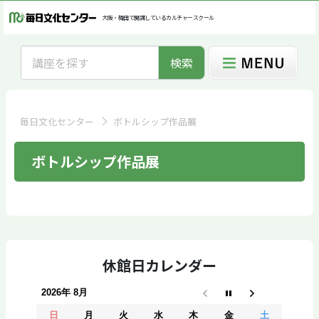
大阪・梅田で開講しているカルチャースクール
検索
毎日文化センター
ボトルシップ作品展
ボトルシップ作品展
休館日カレンダー
2026年 8月
日
月
火
水
木
金
土