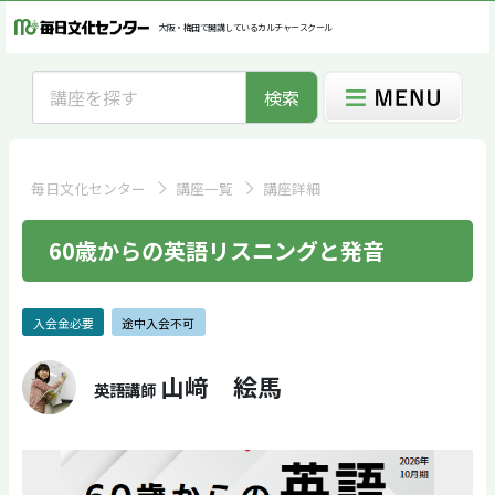
大阪・梅田で開講しているカルチャースクール
検索
毎日文化センター
講座一覧
講座詳細
60歳からの英語リスニングと発音
入会金必要
途中入会不可
山﨑 絵馬
英語講師