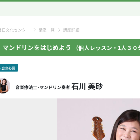
毎日文化センター
講座一覧
講座詳細
マンドリンをはじめよう
（個人レッスン・1人３０
入会金必要
石川 美砂
音楽療法士･マンドリン奏者