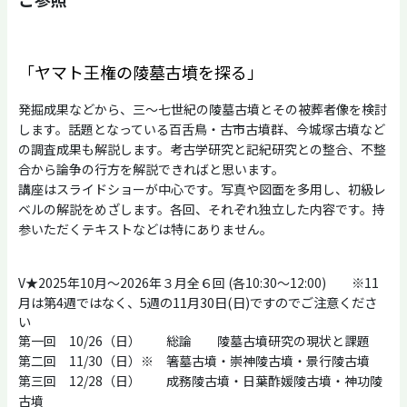
「ヤマト王権の陵墓古墳を探る」
発掘成果などから、三～七世紀の陵墓古墳とその被葬者像を検討
します。話題となっている百舌鳥・古市古墳群、今城塚古墳など
の調査成果も解説します。考古学研究と記紀研究との整合、不整
合から論争の行方を解説できればと思います。
講座はスライドショーが中心です。写真や図面を多用し、初級レ
ベルの解説をめざします。各回、それぞれ独立した内容です。持
参いただくテキストなどは特にありません。
※11
V★2025年10月～2026年３月全６回 (各10:30～12:00)
月は第4週ではなく、5週の11月30日(日)ですのでご注意くださ
い
第一回 10/26（日） 総論 陵墓古墳研究の現状と課題
第二回 11/30（日）※ 箸墓古墳・崇神陵古墳・景行陵古墳
第三回 12/28（日） 成務陵古墳・日葉酢媛陵古墳・神功陵
古墳