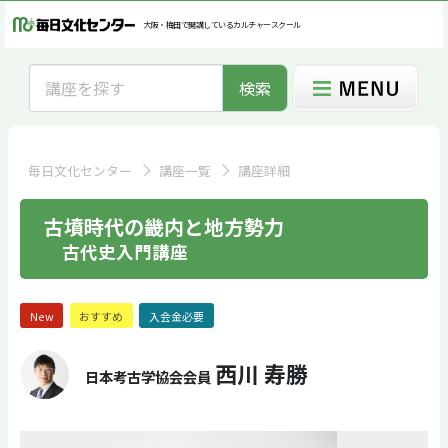
大阪・梅田で開講しているカルチャースクール
検索
毎日文化センター
講座一覧
講座詳細
古墳時代の畿内と地方勢力
古代史入門講座
New
おすすめ
入会金必要
西川 寿勝
日本考古学協会会員