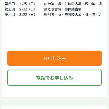
第四回 １/25（日） 応神陵古墳・仁徳陵古墳・履中陵古墳
第五回 ２/22（日） 武烈陵古墳・継体陵古墳
第六回 ３/22（日） 欽明陵古墳・崇峻陵古墳・推古陵古V
お申し込み
電話でお申し込み