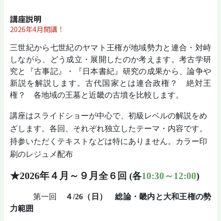
講座説明
2026年4月開講！
三世紀から七世紀のヤマト王権が地域勢力と連合・対峙
しながら、どう成立・展開したのか考えます。考古学研
究と『古事記』・『日本書紀』研究の成果から、論争や
新説を解説します。古代国家とは連合政権？ 絶対王
権？ 各地域の王墓と近畿の古墳を比較します。
講座はスライドショーが中心で、初級レベルの解説をめ
ざします。各回、それぞれ独立したテーマ・内容です。
持参いただくテキストなどは特にありません。カラー印
刷のレジュメ配布
★2026年４月～９月
全６回 (各
10:30～12:00
)
第一回
４/26（日） 総論・畿内と大和王権の勢
力範囲