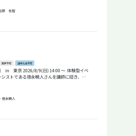
心あふれる響きに耳を傾けながら、感性を開く
さち）講師プ
谷原 佐智
で作曲・ピアノ・即興演奏を学び、パリ第8大学
科（修士）修了。東京藝術大大学院にて博士号
な絆を開く表現活動に取り組み、自然関連施設
など全国各地で演奏を続けている。
見学不可
途中入会不可
2026/8/9(日) 14:00 ～ 体験型イベ
ただける体験型音楽イベントです。毎回、テー
なさんと一緒にハモって音楽を作り上げていき
ー
徳永暁人
上げていきます。ファンからの強い要望があり、
して東京と大阪の連続開催となり3回目です。今
、交通至便の汐留ホールです。 音楽初心
めない？など一切、心配いりません。沖縄音楽
び、一緒に練習し、徳永さんがレクチャーして
力に迫ります。曲目は東西とも同じです（チケ