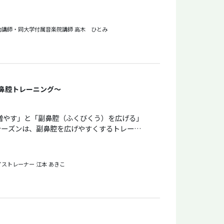
って歌ってください。 楽しく発散し
オ ✳︎サンタ・ルチア ✳︎彼女に告げてよ 《持ち物》 ・筆記用具・飲み物
勤講師・同大学付属音楽院講師
高木 ひとみ
鼻腔トレーニング～
シーズンは、副鼻腔を広げやすくするトレーニ
ない、鼻声、低音が出にくい、響かない……。
とで、普
声になります。その結果、低音が出しやすく、
イストレーナー
江本 あきこ
に喉声を出さなくなるので、喉への負担もとても
い声が響いているかを測定・記録し、初回と最
前と後で、声の出しやすさがこんなに違うのかと
って歌います。「10年前の声」を取り戻りし