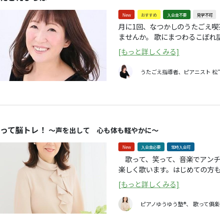
ット購入者には課題曲をお知らせします）。 沖縄音楽を
New
おすすめ
入会金不要
見学不可
う ハモり体験型イベント 東京 https://maibun260809.peatix.com←こちら
月に1回、なつかしのうたごえ
を押すと東京開催のページに移行します 申し込み方法 
ませんか。 歌にまつわるこぼれ
む」ボタンよりお申し込みください。 キャンセルについて キャン
導でより気持ち良く、生伴奏でい
せん。 どうしてもキャンセルを希望の場合は、毎日文化センターのお問い合わ
[もっと詳しくみる]
予約 ※「日本と世界の愛唱名歌
せフォームよりご連絡ください。 毎日文化センターお問い合わせフォ
方は、先着10名まで当日貸し出
・お問い合わせ内容欄にキャン
うたごえ指導者、ピアニスト
松
できます。
ださい。 ・キャンセルはできません。 ・ソールドアウト後に追加チケットが出
た場合は、このホームページ、毎
https://x.com/maibunosaka で随時お知らせします。 確認事項、 課題曲
のお知らせなど、講座に関する連絡はす
のメールを受信拒否設定にされ
って脳トレ！
～声を出して 心も体も軽やかに～
「https://peatix.com/use
れるように設定を変更してください。 当日の受付、入場は13時半
New
入会金必要
常時入会可
歌って、笑って、音楽でアンチ
楽しく歌います。はじめての方
いただけます。和気あいあいと
[もっと詳しくみる]
法も丁寧にお伝えします。懐か
エストも取り入れ、うまく歌う
ピアノゆうゆう塾®、 歌って俱楽
をご一緒しませんか。 こんな方におススメです！ ☆久しぶりに習い