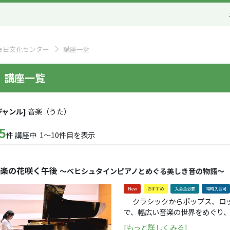
毎日文化センター
講座一覧
講座一覧
ジャンル]
音楽（うた）
5
件 講座中 1～10件目を表示
楽の花咲く午後
～ベヒシュタインピアノとめぐる美しき音の物語～
New
おすすめ
入会金必要
常時入会可
クラシックからポップス、ロッ
で、幅広い音楽の世界をめぐり
生演奏とともに「広く、深く」ご紹介します。 世界
[もっと詳しくみる]