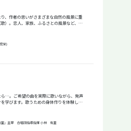
たり、作者の思いがさまざまな自然の風景に重
（歌）。恋人、家族、ふるさとの風景など、さ
豊かさもその魅力。本講座では、その美しい世
ニング 第７回 上顎洞・篩骨
ながら、ハワイ語文法の基礎をお伝えします。
グ、上顎洞を使う 第８回 篩骨洞を
宏栄)
ew（Words by Larry Kimura, music by
記用具、ミネラルウォーター、教科書（初回に
、滑りにくい靴下か室内ばき ※動きやすい服
カオナ（ダブルミーニング、ハワイ語の修
ʻa Nā
たら…。ご希望の曲を実際に歌いながら、発声
クを学びます。歌うための身体作りを体験しま
ワイ語メレ（歌）の訳お よび解説を、ウェブ
。初心者歓迎。声を使うお仕事や合唱の指導にも
る。
教室」主宰 合唱団指導指揮
小林 有里