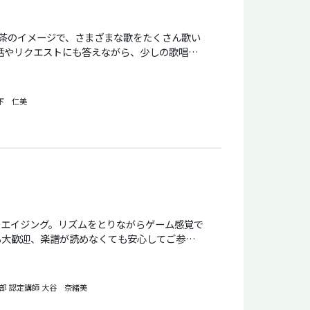
みんなでハモってみよ
喫茶のイメージで、さまざまな歌をたくさん歌い
「チケットを申し込
話やリクエストにも答えながら、少しの歌唱指
セルはできま
ろいろな歌を歌います。 ※講座受講は要事前
集」(野ばら社)をご持参下さい。 お持ちでない
ーム
し可。 または、講座当日に教室で800円で購入
セル希望の旨と講座名・注文番号をお知らせく
下 仁美
日文化センターの「X」
べてメールで行います。 パソコンから
ている方は、
r/7043682/message/inbox」からメールが受け取
から。座席は
全席、自由ですが、申し込み順にご案内します。
エイジング。リズムをとりながらゲーム感覚で
も大歓迎、楽譜が読めなくても安心してご参加
した雰囲気の中、無理なく歌えて上達する発声
しの歌謡曲からクラシックまで、憧れの曲やリク
ことより、心から楽しく、いきいきとした時間
部 認定講師
大谷 奈緒美