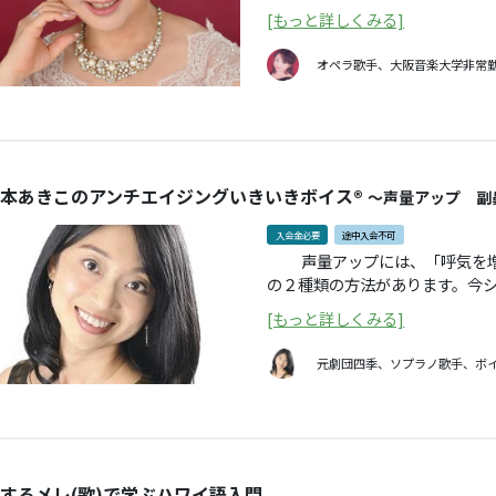
も､そうでない方も大きな声で身体を使
[もっと詳しくみる]
て､暑さを吹き飛ばしましょう♪ 課題曲 ✳︎ ≪課題曲≫ ✳︎オ・ソーレ・ミー
オペラ歌手、大阪音楽大学非常
本あきこのアンチエイジングいきいきボイス®
～声量アップ 副
入会金必要
途中入会不可
声量アップには、「呼気を増やす」と「副鼻腔（ふくびくう）を広げる」
の２種類の方法があります。今
ングをお伝えします。声が通ら
[もっと詳しくみる]
そんな方はぜひ、ご参加ください。 副鼻腔を広げる筋肉を鍛えるこ
段の声も響きやすく、よく通る
元劇団四季、ソプラノ歌手、ボ
頬の位置も高くなります。無理
軽くなります。 まずデシベル測定サイトでご自身の声を測定します（サウン
ドレベルチェック）。どれくら
終回を比べます。講座を受ける
実感していただけます。 自然な声がやっぱり一番心地よい‼ 余分な力や緊張
するメレ(歌)で学ぶハワイ語入門
をどんどんそぎ落とし、身体を使