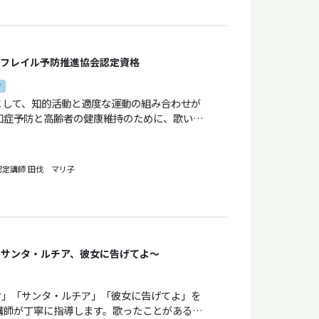
定単位取得。大阪ヒルトンホテルにてブライダ
フレイル予防推進協会認定資格
。現在もヤマハピアノ演奏・指導グレード取得
可
して、知的活動と適度な運動の組み合わせが
、脳のトレーニングができる歌中心のプログラ
のグループレッスンです。
う「音楽ケア体操」の指導員資格を認定する講
トレーニングを実践し、講座の中で資格が取得
認定講師
田伐 マリ子
経験や年齢は不問。どなたでも受講できます。
026年６月20日（土）13：00～14：15
、サンタ・ルチア、彼女に告げてよ〜