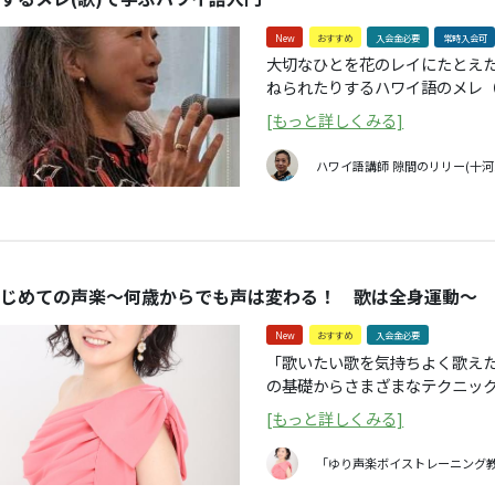
てみませんか？ 第１回 副鼻腔ってどこにある？ サウンドレベルチェック
New
おすすめ
入会金必要
常時入会可
（はじめに） 第２回 響きの良い声は共鳴のさせ方次第 「顔は声のスピーカ
大切なひとを花のレイにたとえ
ー」 第３回 副鼻腔共鳴１ 上顎（がく）洞編 第４回 副鼻腔共鳴２ 篩
ねられたりするハワイ語のメレ
（し）骨洞編 第５回 副鼻腔共鳴３ 前頭洞編 第６回 副鼻腔共鳴４ 蝶形骨
まざまな語りが展開する表現の
洞編、上顎洞・篩骨洞・前頭洞の三つのトレー
[もっと詳しくみる]
界観を「恋するメレ」でたどり
洞・前頭洞・蝶形骨洞の四つのトレーニン
講座内容（予定） 第1回目 4月18日 Kamaliʻi O Ka Pō（by
使う１ 第９回 篩骨洞を使う２ 第10回 前頭洞を使う 第11回 副鼻腔４種を
ハワイ語講師
隙間のリリー(十河
Kawaikapuokalani Hewett） 世界の始まり、神話の始まりを語るメレ。 第2
使い分けて歌う 第12回 まとめ サウンドレベルチェック(おわりに) 【持参
回目 5月16日 E Kuʻu Morning D
品】手鏡、スマートフォン、筆
Eddie Kamae） 消えていくその瞬間を愛おしむ表現。 第3回目 6月20日
販売）、体育室で行いますので
Pūpū Aʻo ʻEwa（Traditional） 案外知られていないスタンダード・ナンバーで
装でお越し下さい。 定員 各クラス30人程度（月曜クラスはキャンセル待ち、
歴史を学ぶ。 第4回目 7月18日 Melia（by Josh Tatofi & Keawe Lopez）
火曜クラスは残りわずか）
じめての声楽～何歳からでも声は変わる！ 歌は全身運動～
新しい表現に含まれる古典的な
辞）。 第5回目 8月29日 ʻAla Anuhea（by Kamaka Kukona） （お盆振替）
New
おすすめ
入会金必要
香りが充満するメレの世界を味わう。 第6回目 9月19日 Ka
「歌いたい歌を気持ちよく歌え
ʻAle（Words by Līhau Paik） この世界にある希望、果てしない切なさを抱きし
の基礎からさまざまなテクニッ
めて。 ■講師略歴 フラダンサー＆ミュージシャンを応援するハワイ語講
しょう。 いくつになっても、声はよみがえり歌は上達します。心も体も満たし
師。フラダンス歴も20年超。ハ
[もっと詳しくみる]
て、あなたの歌を歌いましょう
サイトやYouTubeで発信してい
いかせます。
「ゆり声楽ボイストレーニング