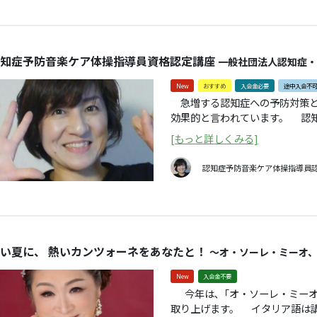
ごとを始めたい ☆お友だちやお仲間を増やしたい ☆音楽や歌
うことが大好き ☆おなかから声を出してスッキリしたい ☆気
軽に通いたい 一日体験も随時受け付けています。 3,000円（入会金不要・
１人１回のみ） 【大谷講師プロフィル】大阪教育大卒業、同大学院修了。奈
知症予防音楽ケア体操指導員資格認定講座
良女子大大学院博士課程にて所
一般社団法人認知症・
ル演奏（エレクトーン）を経験
New
おすすめ
入会金必要
途中入会不
を重ね、研さんを続けている。 ゆうゆう塾®「歌って倶楽部」 音楽を楽しむこ
急増する認知症への予防対策と
とで、心と体をいきいきとさせ
効果的と言われています。 認知症予防と高齢者の健康維持のために、歌いな
ムです。楽しく和やかな雰囲気
がら老化予防トレーニングを行
[もっと詳しくみる]
座です。歌って楽しみながら、
できます。 高齢者施設や地域社会などで、レクリエーションの実践指導者とし
認知症予防音楽ケア体操指導員
て、活躍が期待されています。
【内容】 ➀認知症予防に効果的なトレーニング ②心身を活性化する運動 ③口腔
機能アップ ④脳トレと音楽 ⑤楽器を使って心身リフレッシュ ⑥認定模擬演技
【無料説明会・ミニレッスン】 2
※要予約
い夏に、 熱いカンツォーネをあなたと！
〜オ・ソーレ・ミーオ
New
入会金不要
今年は､「オ・ソーレ・ミーオ」「サンタ・ルチア」「彼女に告げてよ」を
取り上げます。 イタリア語は講師が丁寧に指導します。歌ったことがある方