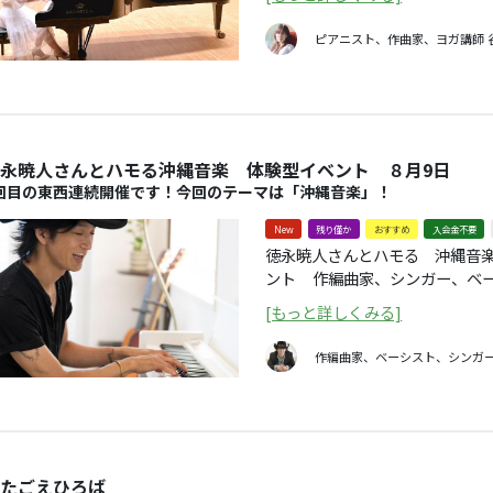
シュタインピアノの透明感と歌
特別なひとときをお楽しみください。 【谷原 佐智（たにはら・
ピアニスト、作曲家、ヨガ講師
ロフィル】パリ国立高等音楽院
映画科（学士）卒業・芸術研究
を取得した。人と自然との新た
や医療機関、コンサートホール
永暁人さんとハモる沖縄音楽 体験型イベント ８月9日
回目の東西連続開催です！今回のテーマは「沖縄音楽」！
New
残り僅か
おすすめ
入会金不要
徳永暁人さんとハモる 沖縄音楽 in 東京 
ント 作編曲家、シンガー、ベーシストである徳永暁人さんを講師に招き、子
供から大人までお気軽に参加い
[もっと詳しくみる]
マを決め、テーマの２曲を、み
ます。 26年2月以来の7回目。過去6回はほぼ即日ソールドアウトの大好評でし
作編曲家、ベーシスト、シンガ
た。一緒にハモって音楽を作り
毎日文化センター東京とコラボ
回は大阪先行で2日開催。東京は9日
者？歌に自信がない？音符が読
を往年の名曲などから２曲を選
たごえひろば
みんなで歌いながらハモリの魅