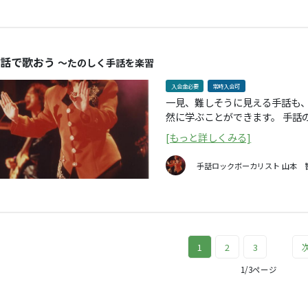
話で歌おう
～たのしく手話を楽習
入会金必要
常時入会可
一見、難しそうに見える手話も
然に学ぶことができます。 手話の経験がある方も初めての方も、手話で歌う楽
[もっと詳しくみる]
手話ロックボーカリスト
山本 
1
2
3
1/3ページ