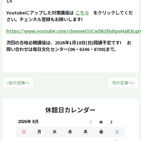
い
!
Youtube
にアップした対策講座は
こちら
をクリックしてくだ
さい。チェンネル登録もお願いします
!
https://www.youtube.com/channel/UCw5B3fjuhpaHaB3Lqr
次回の合格必勝講座は、
2026
年
1
月
18
日
(
日
)
開講予定です
!
お
問い合わせは毎日文化センター
(06
・
6346
・
8700)
まで。
«前の記事へ
次の記事へ»
休館日カレンダー
2026年 8月
日
月
火
水
木
金
土