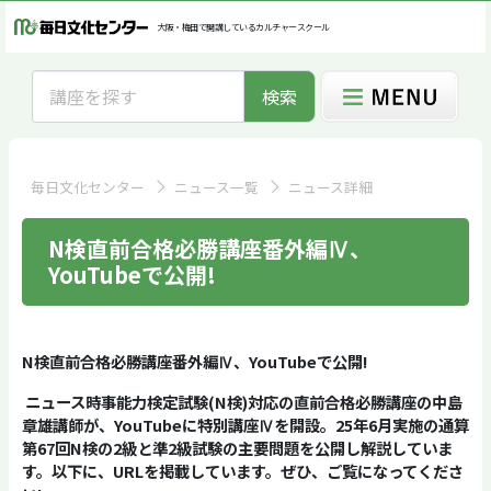
大阪・梅田で開講しているカルチャースクール
検索
毎日文化センター
ニュース一覧
ニュース詳細
N検直前合格必勝講座番外編Ⅳ、
YouTubeで公開!
N
検直前合格必勝講座番外編
Ⅳ
、
YouTube
で公開
!
ニュース時事能力検定試験
(N
検
)
対応の直前合格必勝講座の中島
章雄講師が、
YouTube
に特別講座
Ⅳ
を開設。
25
年
6
月実施の通算
第
67
回
N
検の
2
級と準
2
級試験の主要問題を公開し解説していま
す。以下に、
URL
を掲載しています。ぜひ、ご覧になってくださ